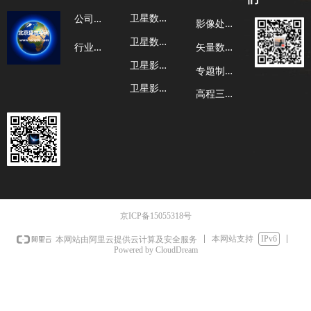
卫
星数据介绍
公
司新闻
影
像处理服务
卫
星数据样图
行
业新闻
矢
量数据服务
卫
星影像价格
专
题制作服务
卫
星影像汇总
高
程三维服务
京ICP备15055318号
本网站支持
IPv6
本网站由阿里云提供云计算及安全服务
Powered by CloudDream