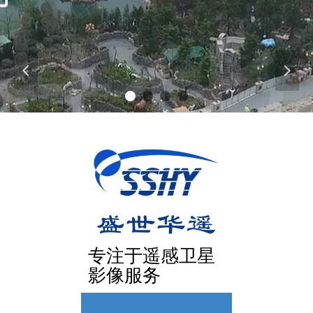
넳
넲
专注于遥感卫星
影像服务